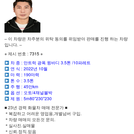
– 이 차량은 차주분의 위탁 동의를 위임받아 판매를 진행 하는 차량
입니다. –
※ 제시 번호 :
7315
※
차 종 : 만트럭 광폭 윙바디 3.5톤 /10파레트
연 식 : 2022년 10월
마 력 : 190마력
톤 수 : 3.5톤
주 행 : 45만km
옵 션 : 오토/4채널블박
제 원 : 5m80*230*230
■ 23년 경력 화물차 매매 전문가 ■
＊복잡하고 어려운 영업용,개별넘버 구입.
＊차량 매매의 모든것 문의.
＊실사진.실매물
＊신뢰.정직.믿음