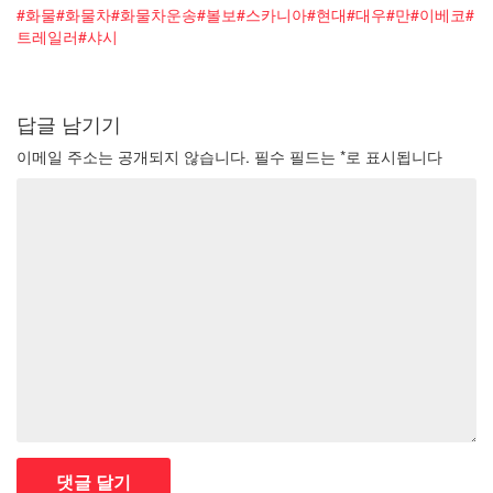
#화물#화물차#화물차운송#볼보#스카니아
#현대#대우#만#이베코#
트레일러#샤시
답글 남기기
이메일 주소는 공개되지 않습니다.
필수 필드는
*
로 표시됩니다