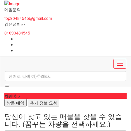
메일문의
top90484545@gmail.com
김은성이사
01090484545
차량 찾기
방문 예약
추가 정보 요청
당신이 찾고 있는 매물을 찾을 수 있습
니다.
(꿈꾸는 차량을 선택하세요.)