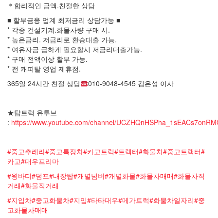
＊합리적인 금액.친절한 상담
■ 할부금융 업계 최저금리 상담가능 ■
* 각종 건설기계.화물차량 구매 시.
* 높은금리. 저금리로 환승대출 가능.
* 여유자금 급하게 필요할시 저금리대출가능.
* 구매 전액이상 할부 가능.
* 전 캐피탈 영업 제휴점.
365일 24시간 친절 상담
010-9048-4545 김은성 이사
★탑트럭 유투브
:
https://www.youtube.com/channel/UCZHQnHSPha_1sEACs7onR
#중고추레라#중고특장차#카고트럭#트렉터#화물차#중고트랙터#
카고#대우프리마
#윙바디#덤프#내장탑#개별넘버#개별화물#화물차매매#화물차직
거래#화물직거래
#지입차#중고화물차#지입#타타대우#메가트럭#화물차일자리#중
고화물차매매