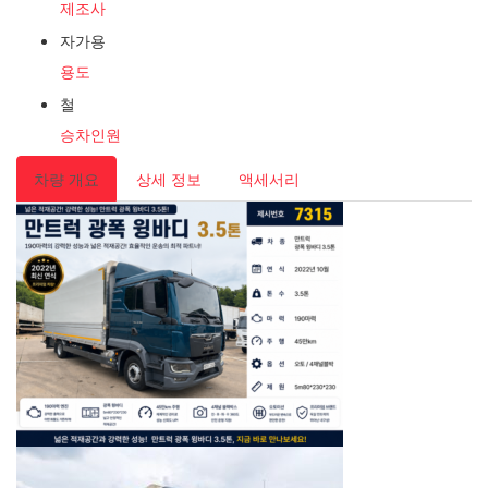
제조사
자가용
용도
철
승차인원
차량 개요
상세 정보
액세서리