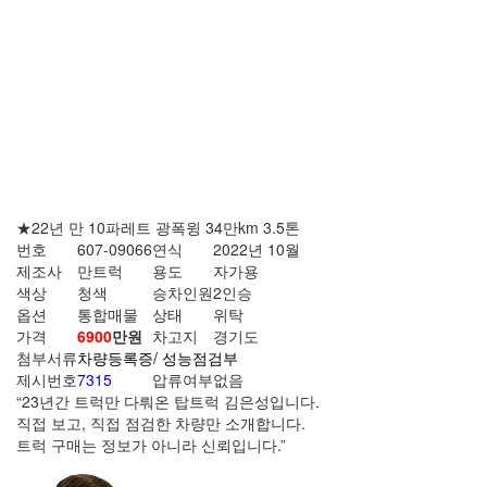
★22년 만 10파레트 광폭윙 34만km 3.5톤
번호
607-09066
연식
2022년 10월
제조사
만트럭
용도
자가용
색상
청색
승차인원
2인승
옵션
통합매물
상태
위탁
가격
6900
만원
차고지
경기도
첨부서류
차량등록증/
성능점검부
제시번호
7315
압류여부
없음
“23년간 트럭만 다뤄온 탑트럭 김은성입니다.
직접 보고, 직접 점검한 차량만 소개합니다.
트럭 구매는 정보가 아니라 신뢰입니다.”