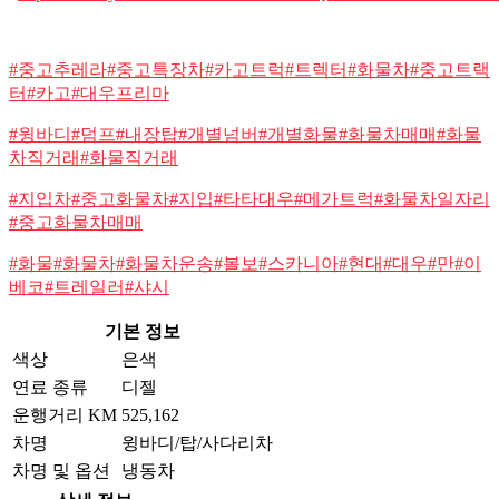
#중고추레라#중고특장차#카고트럭#트렉터#화물차#중고트랙
터#카고#대우프리마
#윙바디#덤프#내장탑#개별넘버#개별화물#화물차매매#화물
차직거래#화물직거래
#지입차#중고화물차#지입#타타대우#메가트럭#화물차일자리
#중고화물차매매
#화물#화물차#화물차운송#볼보#스카니아
#현대#대우#만#이
베코#트레일러#샤시
기본 정보
색상
은색
연료 종류
디젤
운행거리 KM
525,162
차명
윙바디/탑/사다리차
차명 및 옵션
냉동차