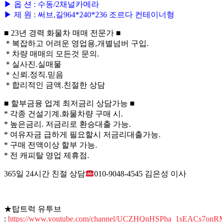
▶ 옵 션 : 수동/2채널카메라
▶ 제 원 : 써브,길964*240*236 조르다 컨테이너형
■ 23년 경력 화물차 매매 전문가 ■
＊복잡하고 어려운 영업용,개별넘버 구입.
＊차량 매매의 모든것 문의.
＊실사진.실매물
＊신뢰.정직.믿음
＊합리적인 금액.친절한 상담
■ 할부금융 업계 최저금리 상담가능 ■
* 각종 건설기계.화물차량 구매 시.
* 높은금리. 저금리로 환승대출 가능.
* 여유자금 급하게 필요할시 저금리대출가능.
* 구매 전액이상 할부 가능.
* 전 캐피탈 영업 제휴점.
365일 24시간 친절 상담
010-9048-4545 김은성 이사
★탑트럭 유투브
:
https://www.youtube.com/channel/UCZHQnHSPha_1sEACs7on