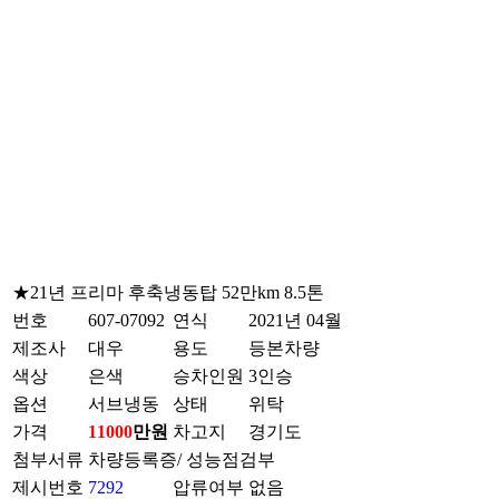
★21년 프리마 후축냉동탑 52만km 8.5톤
번호
607-07092
연식
2021년 04월
제조사
대우
용도
등본차량
색상
은색
승차인원
3인승
옵션
서브냉동
상태
위탁
가격
11000
만원
차고지
경기도
첨부서류
차량등록증/
성능점검부
제시번호
7292
압류여부
없음