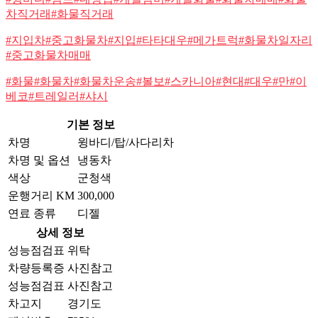
차직거래#화물직거래
#지입차#중고화물차#지입#타타대우#메가트럭#화물차일자리
#중고화물차매매
#화물#화물차#화물차운송#볼보#스카니아
#현대#대우#만#이
베코#트레일러#샤시
기본 정보
차명
윙바디/탑/사다리차
차명 및 옵션
냉동차
색상
군청색
운행거리 KM
300,000
연료 종류
디젤
상세 정보
성능점검표
위탁
차량등록증
사진참고
성능점검표
사진참고
차고지
경기도