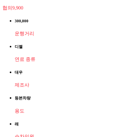
협의9,900
300,000
운행거리
디젤
연료 종류
대우
제조사
등본차량
용도
래
승차인원