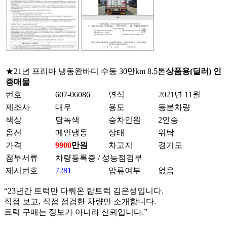
★21년 프리마 냉동완바디 수동 30만km 8.5톤
상품용(딜러)
인
증매물
번호
607-06086
연식
2021년 11월
제조사
대우
용도
등본차량
색상
담녹색
승차인원
2인승
옵션
메인냉동
상태
위탁
가격
9900
만원
차고지
경기도
첨부서류
차량등록증
/
성능점검부
제시번호
7281
압류여부
없음
“23년간 트럭만 다뤄온 탑트럭 김은성입니다.
직접 보고, 직접 점검한 차량만 소개합니다.
트럭 구매는 정보가 아니라 신뢰입니다.”