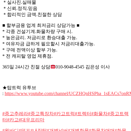
＊실사진.실매물
＊신뢰.정직.믿음
＊합리적인 금액.친절한 상담
■ 할부금융 업계 최저금리 상담가능 ■
* 각종 건설기계.화물차량 구매 시.
* 높은금리. 저금리로 환승대출 가능.
* 여유자금 급하게 필요할시 저금리대출가능.
* 구매 전액이상 할부 가능.
* 전 캐피탈 영업 제휴점.
365일 24시간 친절 상담
010-9048-4545 김은성 이사
★탑트럭 유투브
:
https://www.youtube.com/channel/UCZHQnHSPha_1sEACs7on
#중고추레라#중고특장차#카고트럭#트렉터#화물차#중고트랙
터#카고#대우프리마
#윙바디#덤프#내장탑#개별넘버#개별화물#화물차매매#화물