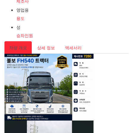
제조사
영업용
용도
성
승차인원
차량 개요
상세 정보
액세서리