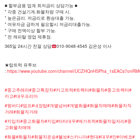
■ 할부금융 업계 최저금리 상담가능 ■
* 각종 건설기계.화물차량 구매 시.
* 높은금리. 저금리로 환승대출 가능.
* 여유자금 급하게 필요할시 저금리대출가능.
* 구매 전액이상 할부 가능.
* 전 캐피탈 영업 제휴점.
365일 24시간 친절 상담
010-9048-4545 김은성 이사
★탑트럭 유투브
:
https://www.youtube.com/channel/UCZHQnHSPha_1sEACs7onR
#중고추레라#중고특장차#카고트럭#트렉터#화물차#중고트랙터#
카고#대우프리마
#윙바디#덤프#내장탑#개별넘버#개별화물#화물차매매#화물차직
거래#화물직거래
#지입차#중고화물차#지입#타타대우#메가트럭#화물차일자리#중
고화물차매매
#화물#화물차#화물차운송#볼보#스카니아
#현대#대우#만#이베코#