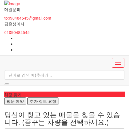
메일문의
top90484545@gmail.com
김은성이사
01090484545
차량 찾기
방문 예약
추가 정보 요청
당신이 찾고 있는 매물을 찾을 수 있습
니다.
(꿈꾸는 차량을 선택하세요.)