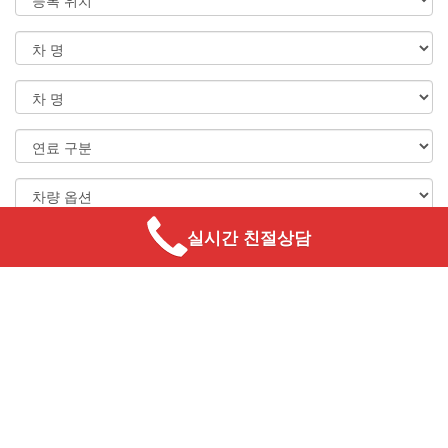
실시간 친절상담
차량 찾기
자동차 할부 계산기
차량 가격
( 협의 )
다운페이
( % )