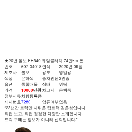
★20년 볼보 FH540 듀얼클러치 74만km 톤
번호
607-04018
연식
2020년 09월
제조사
볼보
용도
영업용
색상
은하색
승차인원
2인승
옵션
통합매물
상태
위탁
가격
10000
만원
차고지
운행중
첨부서류
차량등록증
제시번호
7280
압류여부
없음
“23년간 트럭만 다뤄온 탑트럭 김은성입니다.
직접 보고, 직접 점검한 차량만 소개합니다.
트럭 구매는 정보가 아니라 신뢰입니다.”