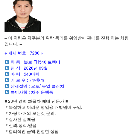
– 이 차량은 차주분의 위탁 동의를 위임받아 판매를 진행 하는 차량
입니다. –
※ 제시 번호 : 7280 ※
차 종 : 볼보 FH540 트랙터
연 식 : 2020년 09월
마 력 : 540마력
키 로 수 : 74만km
상세설명 : 오토/ 듀얼 클러치
특이사항 : 차주 운행중
■ 23년 경력 화물차 매매 전문가 ■
＊복잡하고 어려운 영업용,개별넘버 구입.
＊차량 매매의 모든것 문의.
＊실사진.실매물
＊신뢰.정직.믿음
＊합리적인 금액.친절한 상담