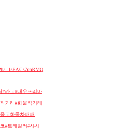
HSPha_1sEACs7onRMQ
터#카고#대우프리마
차직거래#화물직거래
#중고화물차매매
베코#트레일러#샤시