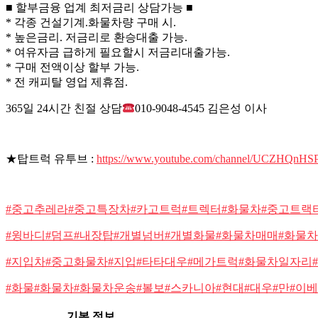
■ 할부금융 업계 최저금리 상담가능 ■
* 각종 건설기계.화물차량 구매 시.
* 높은금리. 저금리로 환승대출 가능.
* 여유자금 급하게 필요할시 저금리대출가능.
* 구매 전액이상 할부 가능.
* 전 캐피탈 영업 제휴점.
365일 24시간 친절 상담
010-9048-4545 김은성 이사
★탑트럭 유투브 :
https://www.youtube.com/channel/UCZHQn
#중고추레라#중고특장차#카고트럭#트렉터#화물차#중고트랙
#윙바디#덤프#내장탑#개별넘버#개별화물#화물차매매#화물
#지입차#중고화물차#지입#타타대우#메가트럭#화물차일자리
#화물#화물차#화물차운송#볼보#스카니아
#현대#대우#만#이
기본 정보