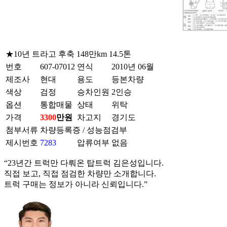
★10년 트라고 후축 148만km 14.5톤
번호
607-07012
연식
2010년 06월
제조사
현대
용도
등본차량
색상
검정
승차인원
2인승
옵션
통합매물
상태
위탁
가격
3300
만원
차고지
경기도
첨부서류
차량등록증
/
성능점검부
제시번호
7283
압류여부
없음
“23년간 트럭만 다뤄온 탑트럭 김은성입니다.
직접 보고, 직접 점검한 차량만 소개합니다.
트럭 구매는 정보가 아니라 신뢰입니다.”