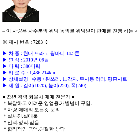
– 이 차량은 차주분의 위탁 동의를 위임받아 판매를 진행 하는 
※ 제시 번호 : 7283 ※
▶ 차 종 : 현대 트라고 윙바디 14.5톤
▶ 연 식 : 2010년 06월
▶ 마 력 : 380마력
▶ 키 로 수 : 1,486,214km
▶ 상세설명 : 수동 / 완쓰리, 11각자, 무시동 히터, 평판시트
▶ 제 원 : 길이(1020), 높이(250), 폭(240)
■ 23년 경력 화물차 매매 전문가 ■
＊복잡하고 어려운 영업용,개별넘버 구입.
＊차량 매매의 모든것 문의.
＊실사진.실매물
＊신뢰.정직.믿음
＊합리적인 금액.친절한 상담