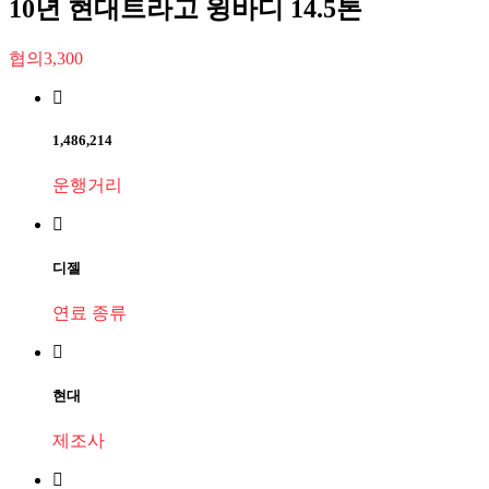
10년 현대트라고 윙바디 14.5톤
협의3,300
1,486,214
운행거리
디젤
연료 종류
현대
제조사