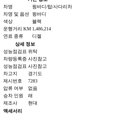
차명
윙바디/탑/사다리차
차명 및 옵션
윙바디
색상
블랙
운행거리 KM
1,486,214
연료 종류
디젤
상세 정보
성능점검표
위탁
차량등록증
사진참고
성능점검표
사진참고
차고지
경기도
제시번호
7283
압류 여부
없음
승차 인원
래
제조사
현대
액세서리