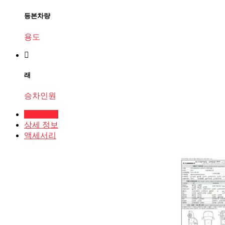
등본차량
용도
래
승차인원
차량 개요
상세 정보
액세서리